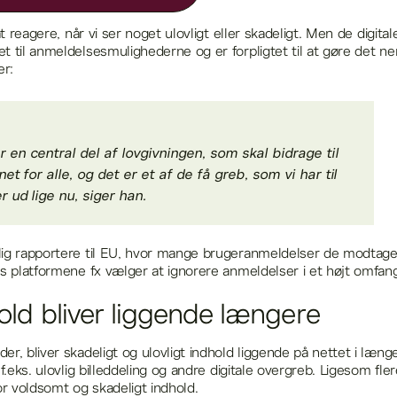
at reagere, når vi ser noget ulovligt eller skadeligt. Men de digital
t til anmeldelsesmulighederne og er forpligtet til at gøre det n
ter:
 en central del af lovgivningen, som skal bidrage til
net for alle, og det er et af de få greb, som vi har til
 ud lige nu, siger han.
lig rapportere til EU, hvor mange brugeranmeldelser de modtag
is platformene fx vælger at ignorere anmeldelser i et højt omfa
hold bliver liggende længere
r, bliver skadeligt og ulovligt indhold liggende på nettet i læng
f.eks. ulovlig billeddeling og andre digitale overgreb. Ligesom fler
for voldsomt og skadeligt indhold.