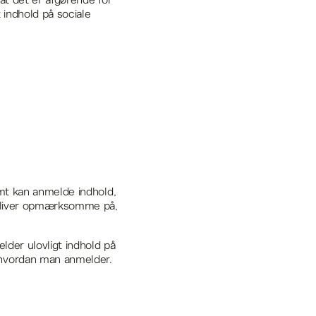
 at det er afgørende for
 indhold på sociale
nemt kan anmelde indhold,
e bliver opmærksomme på,
lder ulovligt indhold på
 hvordan man anmelder.