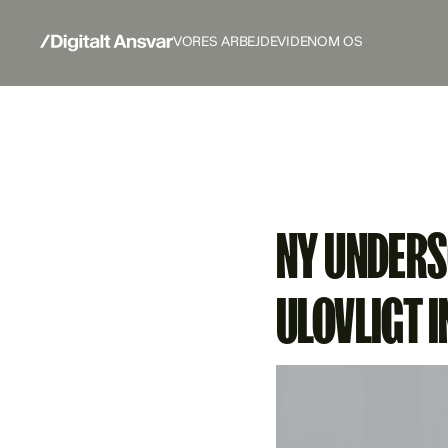
VORES ARBEJDE
VIDEN
OM OS
NY UNDERS
ULOVLIGT I