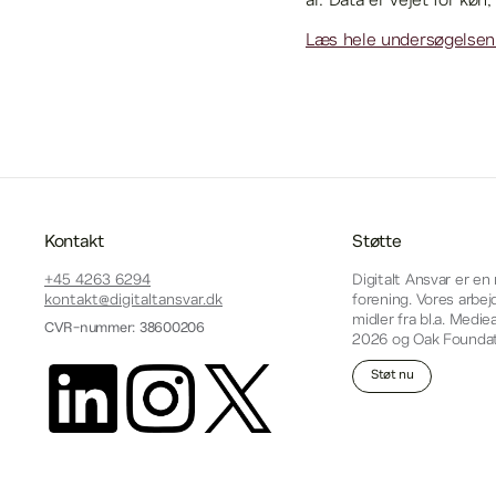
år. Data er vejet for køn
Læs hele undersøgelsen 
Kontakt
Støtte
+45 4263 6294
Digitalt Ansvar er en
kontakt@digitaltansvar.dk
forening. Vores arbej
midler fra bl.a. Medi
CVR-nummer: 38600206
2026 og Oak Founda
Støt nu