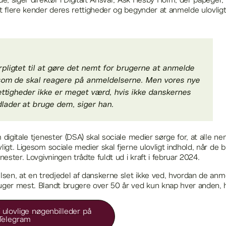
de, siger direktør i Digitalt Ansvar, Ask Hesby Holm, der påpeger,
at flere kender deres rettigheder og begynder at anmelde ulovligt
rpligtet til at gøre det nemt for brugerne at anmelde
gesom de skal reagere på anmeldelserne. Men vores nye
 rettigheder ikke er meget værd, hvis ikke danskernes
lader at bruge dem, siger han.
 digitale tjenester (DSA) skal sociale medier sørge for, at alle 
vligt. Ligesom sociale medier skal fjerne ulovligt indhold, når d
nester. Lovgivningen trådte fuldt ud i kraft i februar 2024.
lsen, at en tredjedel af danskerne slet ikke ved, hvordan de anme
ruger mest. Blandt brugere over 50 år ved kun knap hver anden,
 ulovlige nøgenbilleder på
Telegram