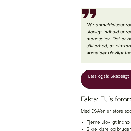
Når anmeldelsesproce
ulovligt indhold spr
mennesker. Det er he
sikkerhed, at platfo
anmelder ulovligt ind
Læs også: Skadeligt o
Fakta: EU’s foror
Med DSA’en er store socia
Fjerne ulovligt indh
Sikre klare og bruge