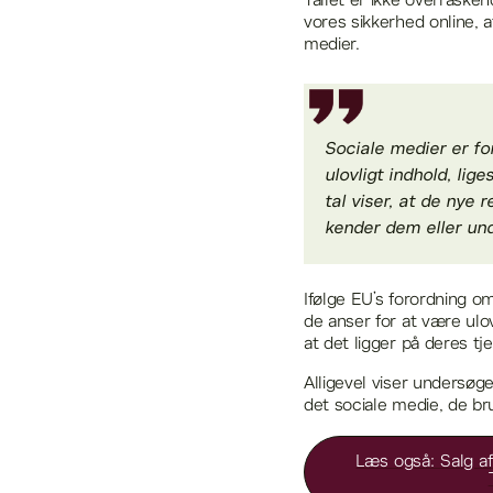
Tallet er ikke overrasken
vores sikkerhed online, 
medier.
Sociale medier er fo
ulovligt indhold, li
tal viser, at de nye
kender dem eller und
Ifølge EU’s forordning om
de anser for at være ulo
at det ligger på deres tje
Alligevel viser undersøge
det sociale medie, de b
Læs også: Salg af