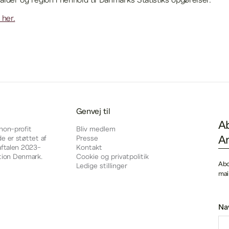
, alder og region i henhold til Danmarks Statistiks opgørelser.
her.
Genvej til
 non-profit
Bliv medlem
de er støttet af
Presse
eaftalen 2023-
Kontakt
tion Denmark.
Cookie og privatpolitik
Ledige stillinger