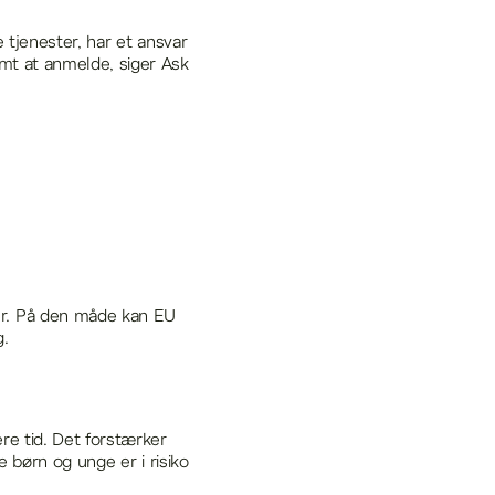
e tjenester, har et ansvar
emt at anmelde, siger Ask
er. På den måde kan EU
ng.
ere tid. Det forstærker
e børn og unge er i risiko