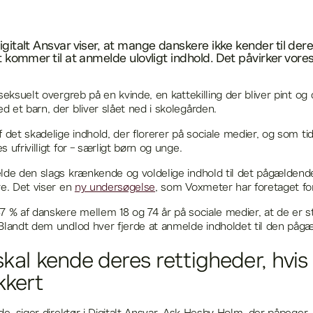
gitalt Ansvar viser, at mange danskere ikke kender til der
t kommer til at anmelde ulovligt indhold. Det påvirker vores
seksuelt overgreb på en kvinde, en kattekilling der bliver pint og 
 et barn, der bliver slået ned i skolegården.
 det skadelige indhold, der florerer på sociale medier, og som ti
 ufrivilligt for - særligt børn og unge.
lde den slags krænkende og voldelige indhold til det pågældende
re. Det viser en
ny undersøgelse
, som Voxmeter har foretaget for
7 % af danskere mellem 18 og 74 år på sociale medier, at de er s
Blandt dem undlod hver fjerde at anmelde indholdet til den påg
kal kende deres rettigheder, hvis 
kkert