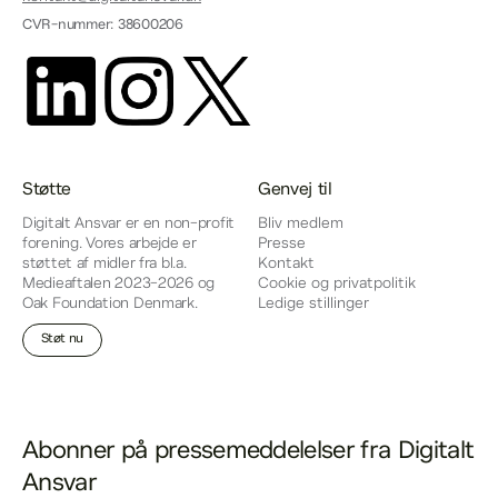
CVR-nummer: 38600206
Støtte
Genvej til
Digitalt Ansvar er en non-profit
Bliv medlem
forening. Vores arbejde er
Presse
støttet af midler fra bl.a.
Kontakt
Medieaftalen 2023-2026 og
Cookie og privatpolitik
Oak Foundation Denmark.
Ledige stillinger
Støt nu