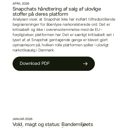
APRIL
2026
Snapchats håndtering af salg af ulovlige
stoffer på deres platform
Analysen viser, at Snapchat ikke har indført tilfredsstillende
begrænsninger for åbenlyse narkorelaterede ord. Det er
kritisabelt og ikke i overensstemmelse med de EU-
forpligtelser, platformen har. Det er særligt kritisabelt set i
lyset af, at Snapchat gentagende gange er blevet gjort
opmærksom på, hvilken rolle platformen spiller i ulovligt
narkotikasalg i Danmark.
Download PDF
JANUAR
2026
Vold, magt og status: Bandemiljøets