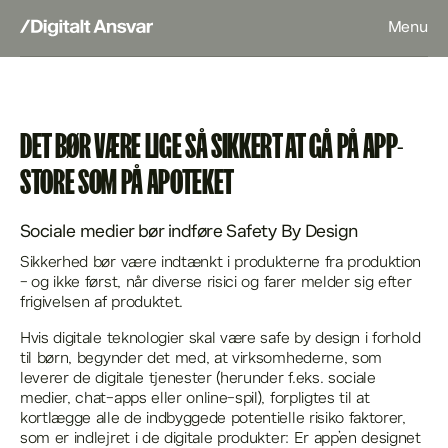
Menu
DET BØR VÆRE LIGE SÅ SIKKERT AT GÅ PÅ APP-
STORE SOM PÅ APOTEKET
Sociale medier bør indføre Safety By Design
Sikkerhed bør være indtænkt i produkterne fra produktion
- og ikke først, når diverse risici og farer melder sig efter
frigivelsen af produktet.
Hvis digitale teknologier skal være safe by design i forhold
til børn, begynder det med, at virksomhederne, som
leverer de digitale tjenester (herunder f.eks. sociale
medier, chat-apps eller online-spil), forpligtes til at
kortlægge alle de indbyggede potentielle risiko faktorer,
som er indlejret i de digitale produkter: Er app’en designet