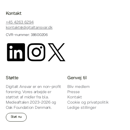
Kontakt
+45 4263 6294
kontakt@digitaltansvar.dk
CVR-nummer: 38600206
Støtte
Genvej til
Digitalt Ansvar er en non-profit
Bliv medlem
forening. Vores arbejde er
Presse
støttet af midler fra bl.a.
Kontakt
Medieaftalen 2023-2026 og
Cookie og privatpolitik
Oak Foundation Denmark.
Ledige stillinger
Støt nu