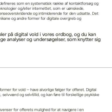
ng defineres som en systematisk række af kontaktforsøg og
teknologier og/eller internettet, som er uønskede,
seoverskridende og intimiderende for den udsatte. Det
chikane og andre former for digitale overgreb og
er på digital vold i vores
ordbog
, og du kan
lige analyser og undersøgelser, som knytter sig
ormer for vold – have alvorlige følger for offeret. Digital
 selvværd og selvtillid, og kan føre til forskellige psykiske
kvenser for offerets mulighed for at navigere i en