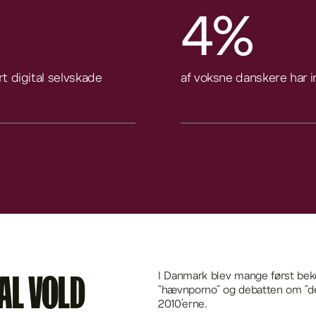
4%
t digital selvskade
af voksne danskere har i
I Danmark blev mange først bek
AL VOLD
”hævnporno” og debatten om ”de
2010’erne.