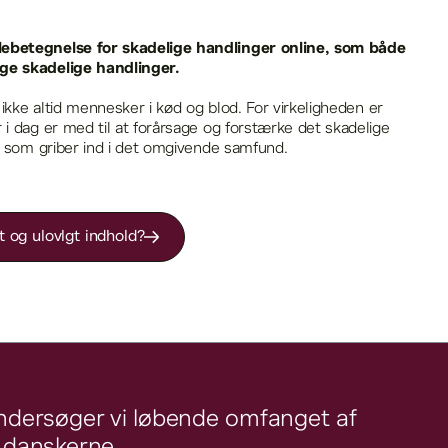
lebetegnelse for skadelige handlinger online, som både
ige skadelige handlinger.
l ikke altid mennesker i kød og blod. For virkeligheden er
 i dag er med til at forårsage og forstærke det skadelige
og som griber ind i det omgivende samfund.
 og ulovlgt indhold?
 undersøger vi løbende omfanget af