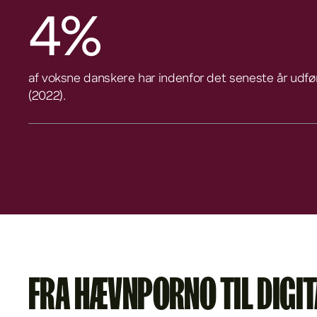
4%
af voksne danskere har indenfor det seneste år udfør
(2022).
FRA HÆVNPORNO TIL DIGIT