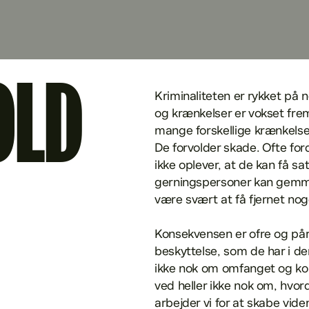
OLD
Kriminaliteten er rykket på 
og krænkelser er vokset frem
mange forskellige krænkelser
De forvolder skade. Ofte ford
ikke oplever, at de kan få s
gerningspersoner kan gemme
være svært at få fjernet noge
Konsekvensen er ofre og pår
beskyttelse, som de har i den
ikke nok om omfanget og kons
ved heller ikke nok om, hvor
arbejder vi for at skabe vide