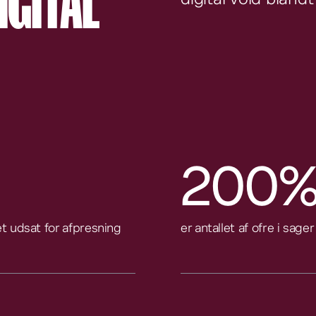
IGITAL
digital vold bland
200
t udsat for afpresning
er antallet af ofre i sage