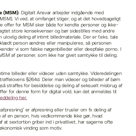
le (MSM):
Digitalt Ansvar arbejder indgående med
MSM). Vi ved, at omfanget stiger, og at det hovedsageligt
blive offer for MSM sker både for kendte personer og ikke-
agtet store konsekvenser og bør sidestilles med andre
lovlig deling af intimt billedmateriale. Der er f.eks. tale
åklædt person ændres eller manipuleres, så personen
kender vi som falske nøgenbilleder eller deepfake porno. I
MSM af personer, som ikke har givet samtykke til deling.
intime billeder eller videoer uden samtykke. Videredelingen
 Straffelovens §264d. Deler man videoer og billeder af børn
å straffes for besiddelse og deling af seksuelt misbrug af
ffer for denne form for digital vold, kan det anmeldes til
eddeling her.
afpresning” er afpresning eller trusler om fx deling af
ale af en person, hvis vedkommende ikke gør, hvad
 at sextortion griber ind i privatlivet, har sagerne ofte
økonomisk vinding som motiv.