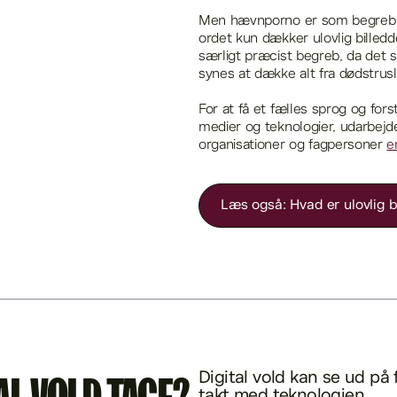
Men hævnporno er som begreb ik
ordet kun dækker ulovlig billedd
særligt præcist begreb, da det
synes at dække alt fra dødstrusl
For at få et fælles sprog og fors
medier og teknologier, udarbej
organisationer og fagpersoner
e
Læs også: Hvad er ulovlig b
Digital vold kan se ud på 
takt med teknologien.