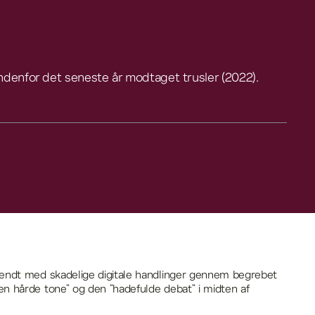
ndenfor det seneste år modtaget trusler (2022).
endt med skadelige digitale handlinger gennem begrebet
n hårde tone” og den ”hadefulde debat” i midten af