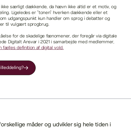
ke særligt dækkende, da hævn ikke altid er et motiv, og
eling. Ligeledes er ”tonen” hverken dækkende eller et
 som udgangspunkt kun handler om sprog i debatter og
er til vulgært sprogbrug.
tåelse for de skadelige fænomener, der foregår via digitale
dede Digitalt Ansvar i 2021 i samarbejde med medlemmer,
n fælles definition af digital vold.
illeddeling?
forskellige måder og udvikler sig hele tiden i