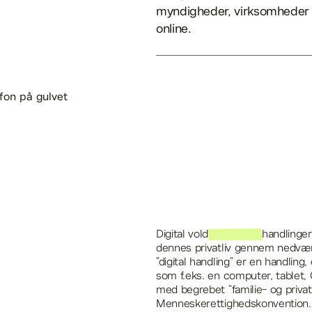
myndigheder, virksomheder o
online.
Digital vold
er digitale handlinge
dennes privatliv gennem nedvæ
”digital handling” er en handling,
som f.eks. en computer, tablet, 
med begrebet ”familie- og privat
Menneskerettighedskonvention.