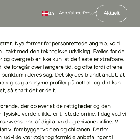
Aktuelt
DA
Anbefalinger
Presse
nettet. Nye former for personrettede angreb, vold
 i takt med den teknogiske udvikling. Fælles for de
 og overgreb er ikke kun, at de fleste er strafbare.
i de foregår over længere tid, og ofte fordi ofrene
at punktum i deres sag. Det skyldes blandt andet, at
 sig bag anonyme profiler på nettet, og det kan
t, så snart det er delt.
ørende, der oplever at de rettigheder og den
 fysiske verden, ikke er til stede online. I dag ved vi
ekvenserne af digital vold og chikane online. Vi
dan vi forebygger volden og chikanen. Derfor
n, udvikle værktøjer og formidle anbefalinger til