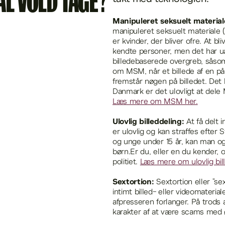
AL VOLD TAGE?
Manipuleret seksuelt materia
manipuleret seksuelt materiale (
er kvinder, der bliver ofre. At 
kendte personer, men det har u
billedebaserede overgreb, såsom u
om MSM, når et billede af en p
fremstår nøgen på billedet. Det 
Danmark er det ulovligt at dele 
Læs mere om MSM her.
Ulovlig billeddeling:
At få delt 
er ulovlig og kan straffes efter
og unge under 15 år, kan man ogs
børn.Er du, eller en du kender, o
politiet.
Læs mere om ulovlig bill
Sextortion:
Sextortion eller ”sex
intimt billed- eller videomateri
afpresseren forlanger. På trods af
karakter af at være scams med 