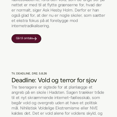
fællesskaberne, fordi den vold, som de unge ser på
nettet er med til at flytte grænserne for, hvad der
er normalt, siger Ask Hesby Holm. Derfor er han
også glad for, at der nu er nogle skoler, som sætter
et ekstra fokus på at forebygge mod
internetradikalisering.
Gå til omtale
TV
,
DEADLINE, DR2
,
5.8.26
Deadline: Vold og terror for sjov
Tre teenagere er sigtede for at planlægge et
angreb på en skole i Hadsten. Sagen trækker tråde
til et nyt skræmmende internet-fællesskab, som
begår vold og overgreb uden at have et politisk
mål. Nihilistisk Voldelige Ekstremisme eller NVE
kaldes det. Det er vold alene for voldens skyld, og