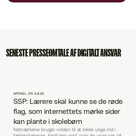
SENESTE PRESSEOMTALE AF DIGITALT ANSVAR
ARTIKEL
,
DR
,
6.8.26
SSP: Lærere skal kunne se de røde 
flag, som internettets mørke sider 
kan plante i skolebørn
Netværkene bruger volden til at lokke unge ind i