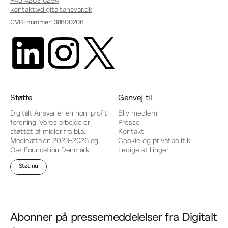
+45 4263 6294
kontakt@digitaltansvar.dk
CVR-nummer: 38600206
Støtte
Genvej til
Digitalt Ansvar er en non-profit
Bliv medlem
forening. Vores arbejde er
Presse
støttet af midler fra bl.a.
Kontakt
Medieaftalen 2023-2026 og
Cookie og privatpolitik
Oak Foundation Denmark.
Ledige stillinger
Støt nu