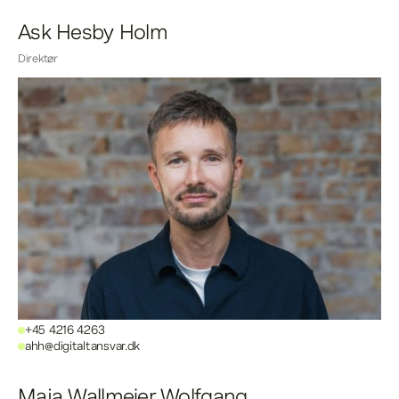
Ask Hesby Holm
Direktør
+45 4216 4263
ahh@digitaltansvar.dk
Maja Wallmeier Wolfgang