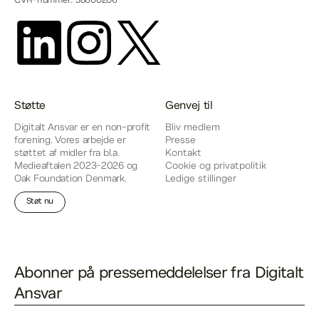
CVR-nummer: 38600206
Støtte
Genvej til
Digitalt Ansvar er en non-profit
Bliv medlem
forening. Vores arbejde er
Presse
støttet af midler fra bl.a.
Kontakt
Medieaftalen 2023-2026 og
Cookie og privatpolitik
Oak Foundation Denmark.
Ledige stillinger
Støt nu