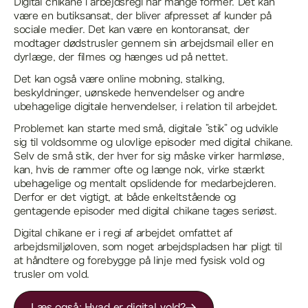
Digital chikane i arbejdsregi har mange former. Det kan
være en butiksansat, der bliver afpresset af kunder på
sociale medier. Det kan være en kontoransat, der
modtager dødstrusler gennem sin arbejdsmail eller en
dyrlæge, der filmes og hænges ud på nettet.
Det kan også være online mobning, stalking,
beskyldninger, uønskede henvendelser og andre
ubehagelige digitale henvendelser, i relation til arbejdet.
Problemet kan starte med små, digitale ”stik” og udvikle
sig til voldsomme og ulovlige episoder med digital chikane.
Selv de små stik, der hver for sig måske virker harmløse,
kan, hvis de rammer ofte og længe nok, virke stærkt
ubehagelige og mentalt opslidende for medarbejderen.
Derfor er det vigtigt, at både enkeltstående og
gentagende episoder med digital chikane tages seriøst.
Digital chikane er i regi af arbejdet omfattet af
arbejdsmiljøloven, som noget arbejdspladsen har pligt til
at håndtere og forebygge på linje med fysisk vold og
trusler om vold.
Læs også: Hvad er digital vold?