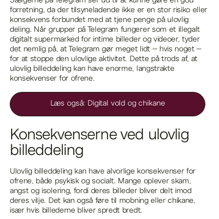
Sælgerne på Telegram ser ud til at kunne gøre en god
forretning, da der tilsyneladende ikke er en stor risiko eller
konsekvens forbundet med at tjene penge på ulovlig
deling. Når grupper på Telegram fungerer som et illegalt
digitalt supermarked for intime billeder og videoer, tyder
det nemlig på, at Telegram gør meget lidt – hvis noget –
for at stoppe den ulovlige aktivitet. Dette på trods af, at
ulovlig billeddeling kan have enorme, langstrakte
konsekvenser for ofrene.
Læs også: Digital vold og chikane
Konsekvenserne ved ulovlig
billeddeling
Ulovlig billeddeling kan have alvorlige konsekvenser for
ofrene, både psykisk og socialt. Mange oplever skam,
angst og isolering, fordi deres billeder bliver delt imod
deres vilje. Det kan også føre til mobning eller chikane,
især hvis billederne bliver spredt bredt.