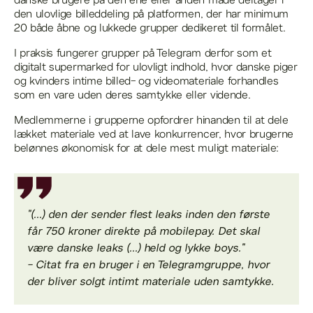
danske brugere på den ene eller anden måde deltager i
den ulovlige billeddeling på platformen, der har minimum
20 både åbne og lukkede grupper dedikeret til formålet.
I praksis fungerer grupper på Telegram derfor som et
digitalt supermarked for ulovligt indhold, hvor danske piger
og kvinders intime billed- og videomateriale forhandles
som en vare uden deres samtykke eller vidende.
Medlemmerne i grupperne opfordrer hinanden til at dele
lækket materiale ved at lave konkurrencer, hvor brugerne
belønnes økonomisk for at dele mest muligt materiale:
"(...) den der sender flest leaks inden den første
får 750 kroner direkte på mobilepay. Det skal
være danske leaks (...) held og lykke boys."
- Citat fra en bruger i en Telegramgruppe, hvor
der bliver solgt intimt materiale uden samtykke.