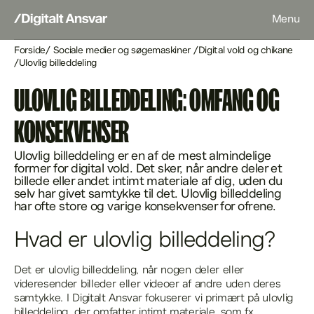
Menu
Forside
/
Sociale medier og søgemaskiner
/
Digital vold og chikane
/
Ulovlig billeddeling
ULOVLIG BILLEDDELING: OMFANG OG
KONSEKVENSER
Ulovlig billeddeling er en af de mest almindelige
former for digital vold. Det sker, når andre deler et
billede eller andet intimt materiale af dig, uden du
selv har givet samtykke til det. Ulovlig billeddeling
har ofte store og varige konsekvenser for ofrene.
Hvad er ulovlig billeddeling?
Det er ulovlig billeddeling, når nogen deler eller
videresender billeder eller videoer af andre uden deres
samtykke. I Digitalt Ansvar fokuserer vi primært på ulovlig
billeddeling, der omfatter intimt materiale, som fx