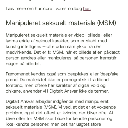
Læs mere om hurtcore i vores ordbog
her.
Manipuleret seksuelt materiale (MSM)
Manipuleret seksuelt materiale er video- billede- eller
lydmateriale af seksuel karakter, som er skabt med
kunstig intelligens – ofte uden samtykke fra den
medvirkende. Det er fx MSM, når et billede af en påklædt
person ændres eller manipuleres, så personen fremstår
nøgen på billedet.
Fænomenet kendes også som ’deepfakes’ eller ’deepfake
porno’. Da materialet ikke er pornografisk i traditionel
forstand, men oftere har karakter af digital vold og
chikane, anvender vi i Digitalt Ansvar ikke de termer.
Digitalt Ansvar arbejder indgående med manipuleret
seksuelt materiale (MSM). Vi ved, at det er et voksende
problem, og at det oftest er kvinder, der bliver ofre. At
blive offer for MSM sker både for kendte personer og
ikke-kendte personer, men det har uagtet store