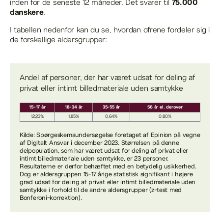
75.000
inden for de seneste 12 måneder. Det svarer til
danskere
.
I tabellen nedenfor kan du se, hvordan ofrene fordeler sig i
de forskellige aldersgrupper:
Andel af personer, der har været udsat for deling af
privat eller intimt billedmateriale uden samtykke
15-17 år
18-34 år
35-55 år
56 år el. derover
12,23%
1,85%
0,64%
0,80%
Kilde: Spørgeskemaundersøgelse foretaget af Epinion på vegne
af Digitalt Ansvar i december 2023. Størrelsen på denne
delpopulation, som har været udsat for deling af privat eller
intimt billedmateriale uden samtykke, er 23 personer.
Resultaterne er derfor behæftet med en betydelig usikkerhed.
Dog er aldersgruppen 15-17 årige statistisk signifikant i højere
grad udsat for deling af privat eller intimt billedmateriale uden
samtykke i forhold til de andre aldersgrupper (z-test med
Bonferoni-korrektion).