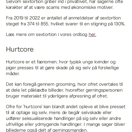
Selvom sextortion griber ind i privatlivet, har sagerne ofte
karakter af at være scams med økonomiske motiver.
Fra 2019 til 2022 er antallet af anmeldelser af sextortion
steget fra 374 til 855, hvilket svarer til en stigning på 130%.
Læs mere om sextortion i vores ordbog
her.
Hurtcore
Hurtcore er et fænomen, hvor typisk unge kvinder og
piger presses til at gøre skade på sig selv på forskellige
måder.
Det kan foregå gennem grooming, hvor ofret overtales til
at dele let påklædte billeder, hvorefter gerningspersonen
bruger materialet til yderligere afpresning af ofret.
Ofre for 'hurtcore' kan blandt andet opleve at blive presset
til at optage sig selv, mens de begår selvskade eller
udfører seksualiserede handlinger på sig selv eller andre
ufrivillige eller ydmygende handlinger. I mange sager bliver
billederne også delt af gerningsmanden.