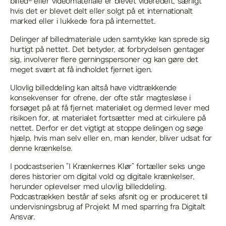
billed- eller videomateriale er blevet videredelt, særligt
hvis det er blevet delt eller solgt på et internationalt
marked eller i lukkede fora på internettet.
Delinger af billedmateriale uden samtykke kan sprede sig
hurtigt på nettet. Det betyder, at forbrydelsen gentager
sig, involverer flere gerningspersoner og kan gøre det
meget svært at få indholdet fjernet igen.
Ulovlig billeddeling kan altså have vidtrækkende
konsekvenser for ofrene, der ofte står magtesløse i
forsøget på at få fjernet materialet og dermed lever med
risikoen for, at materialet fortsætter med at cirkulere på
nettet. Derfor er det vigtigt at stoppe delingen og søge
hjælp, hvis man selv eller en, man kender, bliver udsat for
denne krænkelse.
I podcastserien ”I Krænkernes Klør” fortæller seks unge
deres historier om digital vold og digitale krænkelser,
herunder oplevelser med ulovlig billeddeling.
Podcastrækken består af seks afsnit og er produceret til
undervisningsbrug af Projekt M med sparring fra Digitalt
Ansvar.