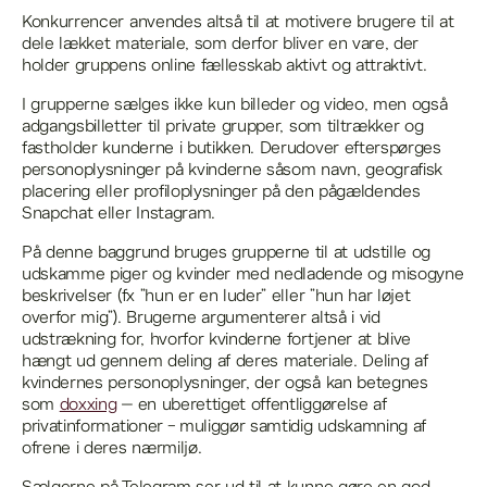
Konkurrencer anvendes altså til at motivere brugere til at
dele lækket materiale, som derfor bliver en vare, der
holder gruppens online fællesskab aktivt og attraktivt.
I grupperne sælges ikke kun billeder og video, men også
adgangsbilletter til private grupper, som tiltrækker og
fastholder kunderne i butikken. Derudover efterspørges
personoplysninger på kvinderne såsom navn, geografisk
placering eller profiloplysninger på den pågældendes
Snapchat eller Instagram.
På denne baggrund bruges grupperne til at udstille og
udskamme piger og kvinder med nedladende og misogyne
beskrivelser (fx ”hun er en luder” eller ”hun har løjet
overfor mig”). Brugerne argumenterer altså i vid
udstrækning for, hvorfor kvinderne fortjener at blive
hængt ud gennem deling af deres materiale. Deling af
kvindernes personoplysninger, der også kan betegnes
som
doxxing
– en uberettiget offentliggørelse af
privatinformationer - muliggør samtidig udskamning af
ofrene i deres nærmiljø.